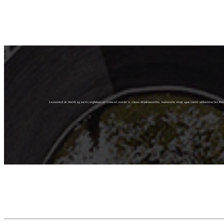
Leanaimid de bheith ag socrú caighdeán an tionscail maidir le cumas déantúsaíochta, nuálaíocht táirgí agus tástáil sábháilteachta.Baini