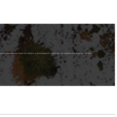
ann fostaithe tiomnaithe, is féidir linn a bheith ar an gcéad mhargaíocht le dearaí agus rátaí comhlíonta orduithe gan sárú a sholáthar.