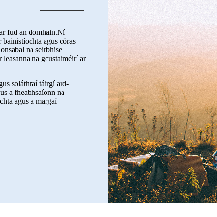
ar fud an domhain.Ní
r bainistíochta agus córas
rionsabal na seirbhíse
 leasanna na gcustaiméirí ar
soláthraí táirgí ard-
gus a fheabhsaíonn na
íochta agus a margaí