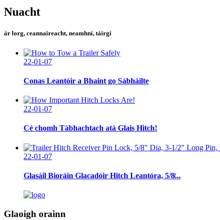
Nuacht
ár lorg, ceannaireacht, neamhní, táirgí
22-01-07
Conas Leantóir a Bhaint go Sábháilte
22-01-07
Cé chomh Tábhachtach atá Glais Hitch!
22-01-07
Glasáil Bioráin Glacadóir Hitch Leantóra, 5/8̸...
Glaoigh orainn