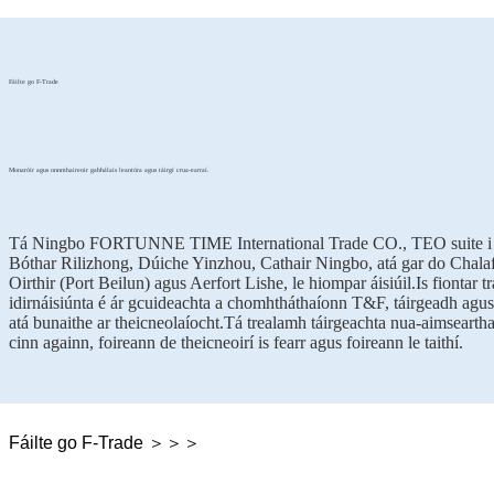
Fáilte go F-Trade
Monaróir agus onnmhaireoir gabhálais leantóra agus táirgí crua-earraí.
Tá Ningbo FORTUNNE TIME International Trade CO., TEO suite i
Bóthar Rilizhong, Dúiche Yinzhou, Cathair Ningbo, atá gar do Chala
Oirthir (Port Beilun) agus Aerfort Lishe, le hiompar áisiúil.Is fiontar t
idirnáisiúnta é ár gcuideachta a chomhtháthaíonn T&F, táirgeadh agus
atá bunaithe ar theicneolaíocht.Tá trealamh táirgeachta nua-aimsearth
cinn againn, foireann de theicneoirí is fearr agus foireann le taithí.
Fáilte go F-Trade ＞＞＞