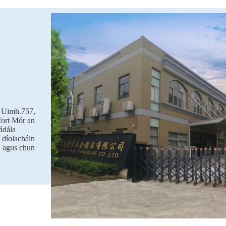
 Uimh.757,
fort Mór an
rádála
 díolacháin
a agus chun