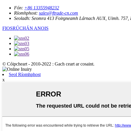
Fón:
+86 13355948232
Ríomhphost:
sales@ftrade-cn.com
Seoladh:
Seomra 413 Foirgneamh Lárnach AUX, Uimh. 757, Bó
FIOSRÚCHÁN ANOIS
© Cóipcheart - 2010-2022 : Gach ceart ar cosaint.
Seol Ríomhphost
x