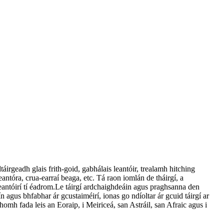
dtáirgeadh glais frith-goid, gabhálais leantóir, trealamh hitching
leantóra, crua-earraí beaga, etc. Tá raon iomlán de tháirgí, a
eantóirí tí éadrom.Le táirgí ardchaighdeáin agus praghsanna den
 agus bhfabhar ár gcustaiméirí, ionas go ndíoltar ár gcuid táirgí ar
 chomh fada leis an Eoraip, i Meiriceá, san Astráil, san Afraic agus i