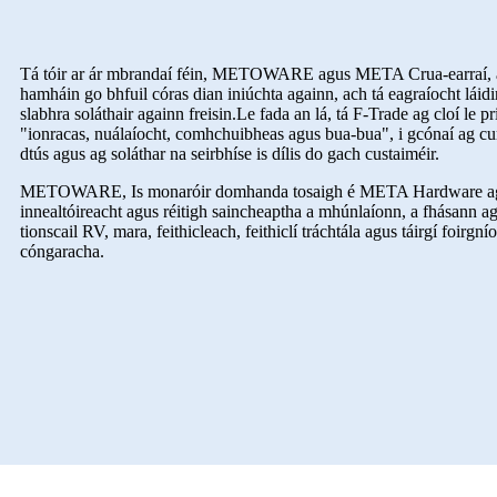
Tá tóir ar ár mbrandaí féin, METOWARE agus META Crua-earraí, 
hamháin go bhfuil córas dian iniúchta againn, ach tá eagraíocht láidi
slabhra soláthair againn freisin.Le fada an lá, tá F-Trade ag cloí le p
"ionracas, nuálaíocht, comhchuibheas agus bua-bua", i gcónaí ag cur
dtús agus ag soláthar na seirbhíse is dílis do gach custaiméir.
METOWARE, Is monaróir domhanda tosaigh é META Hardware agus 
innealtóireacht agus réitigh saincheaptha a mhúnlaíonn, a fhásann a
tionscail RV, mara, feithicleach, feithiclí tráchtála agus táirgí foirgn
cóngaracha.