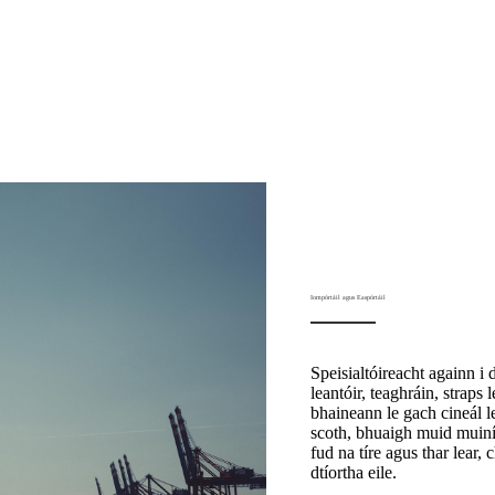
Iompórtáil agus Easpórtáil
Speisialtóireacht againn i 
leantóir, teaghráin, straps 
bhaineann le gach cineál l
scoth, bhuaigh muid muinín
fud na tíre agus thar lear,
dtíortha eile.